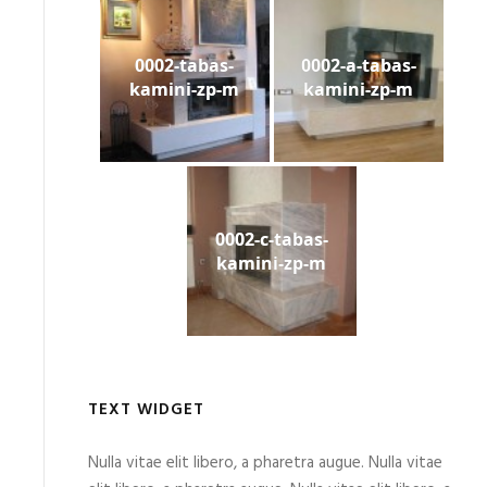
0002-tabas-
0002-a-tabas-
kamini-zp-m
kamini-zp-m
0002-c-tabas-
kamini-zp-m
TEXT WIDGET
Nulla vitae elit libero, a pharetra augue. Nulla vitae