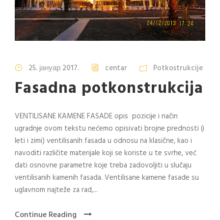
25. јануар 2017.
centar
Potkostrukcije
Fasadna potkonstrukcija
VENTILISANE KAMENE FASADE opis pozicije i način
ugradnje ovom tekstu nećemo opisivati brojne prednosti (i
leti i zimi) ventilisanih fasada u odnosu na klasične, kao i
navoditi različite materijale koji se koriste u te svrhe, već
dati osnovne parametre koje treba zadovoljiti u slučaju
ventilisanih kamenih fasada. Ventilisane kamene fasade su
uglavnom najteže za rad,...
Continue Reading