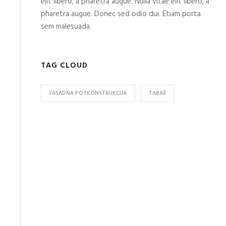
elit libero, a pharetra augue. Nulla vitae elit libero, a
pharetra augue. Donec sed odio dui. Etiam porta
sem malesuada.
TAG CLOUD
FASADNA POTKONSTRUKCIJA
TABAŠ