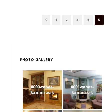
1
2
3
4
5
PHOTO GALLERY
0000-tabas-
0001-tabas-
kamini-zu-t
kamini-u-t