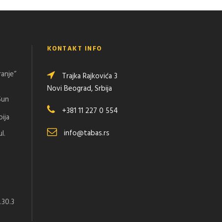
KONTAKT INFO
ranje“
Trajka Rajkovića 3
Novi Beograd, Srbija
Sun
+381 11 227 0 554
bija
info@tabas.rs
l.
.30.3