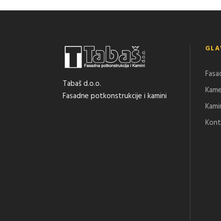
GLA
Fasa
Tabaš d.o.o.
Kam
Fasadne potkonstrukcije i kamini
Kami
Kont