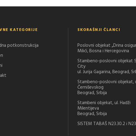
VNE KATEGORIJE
SKORAŠNJI ČLANCI
dna potkonstrukcija
Poslovni objekat „Drina osigu
Milići, Bosna i Hercegovina
en
Stambeno-poslovni objekat 
ni
City
ul. Jurija Gagarina, Beograd, Sr
akt
Stambeno-poslovni objekat, u
Černiševskog
Beograd, Srbija
Stambeni objekat, ul. Hadži
Milentijeva
Beograd, Srbija
SISTEM TABAŠ N23.30.2 i N23