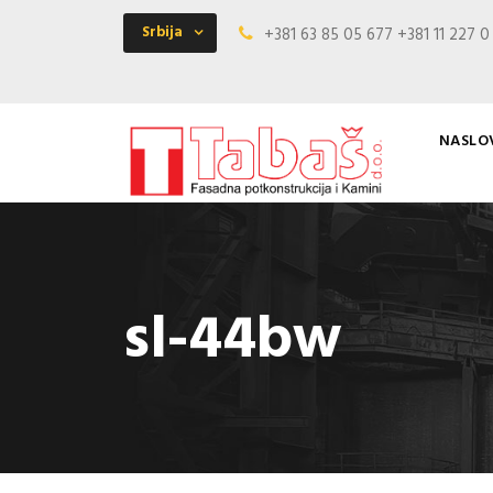
Srbija
+381 63 85 05 677 +381 11 227 
NASLO
sl-44bw