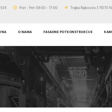
0 554
Pon - Pet 09:00 - 17:00
Trajka Rajkovića 3 11070 N
VNA
O NAMA
FASADNE POTKONSTRUKCIJE
KAM