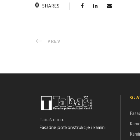
0
SHARES
PREV
GLA
Fasa
Tabaš d.o.o.
Kam
Fasadne potkonstrukcije i kamini
Kami