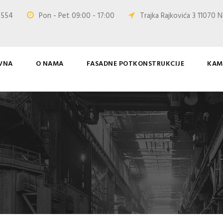
0 554
Pon - Pet 09:00 - 17:00
Trajka Rajkovića 3 11070 N
VNA
O NAMA
FASADNE POTKONSTRUKCIJE
KAM