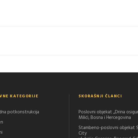
VNE KATEGORIJE
SKORAŠNJI ČLANCI
dna potkonstrukcija
Poslovni objekat „Drina osigu
Milići, Bosna i Hercegovina
en
Stambeno-poslovni objekat 
ni
City