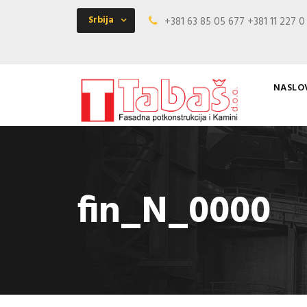
Srbija
+381 63 85 05 677 +381 11 227 
NASLO
fin_N_0000