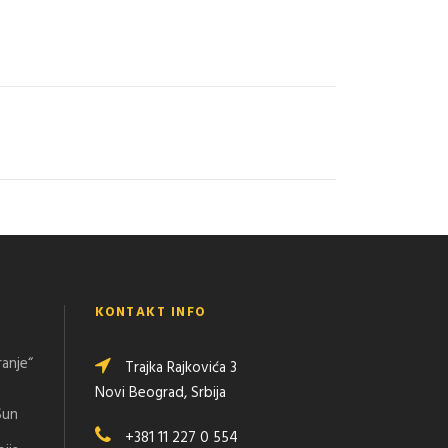
KONTAKT INFO
ranje“
Trajka Rajkovića 3
Novi Beograd, Srbija
Sun
+381 11 227 0 554