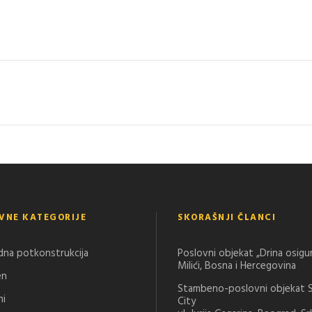
VNE KATEGORIJE
SKORAŠNJI ČLANCI
dna potkonstrukcija
Poslovni objekat „Drina osigu
Milići, Bosna i Hercegovina
en
Stambeno-poslovni objekat 
ni
City