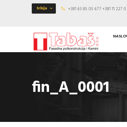
Srbija
+381 63 85 05 677 +381 11 227 
NASLO
fin_A_0001