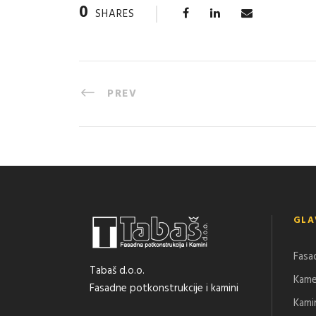
0
SHARES
PREV
GLA
Fasa
Tabaš d.o.o.
Kam
Fasadne potkonstrukcije i kamini
Kami