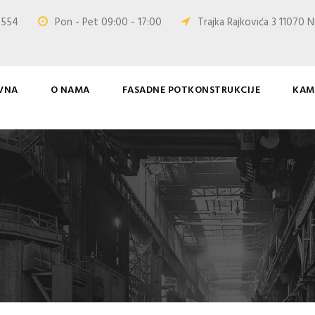
0 554
Pon - Pet 09:00 - 17:00
Trajka Rajkovića 3 11070 N
VNA
O NAMA
FASADNE POTKONSTRUKCIJE
KAM