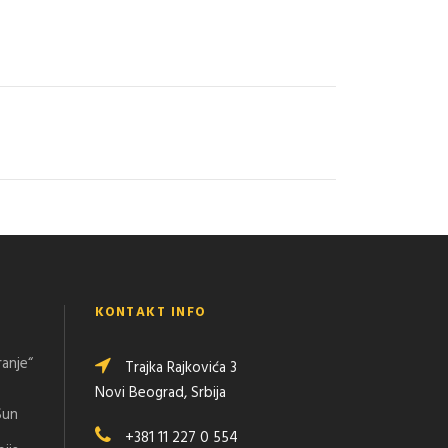
KONTAKT INFO
ranje“
Trajka Rajkovića 3
Novi Beograd, Srbija
Sun
+381 11 227 0 554