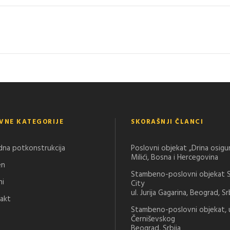
VNE KATEGORIJE
SKORAŠNJI ČLANCI
dna potkonstrukcija
Poslovni objekat „Drina osigu
Milići, Bosna i Hercegovina
en
Stambeno-poslovni objekat 
ni
City
ul. Jurija Gagarina, Beograd, Sr
akt
Stambeno-poslovni objekat, u
Černiševskog
Beograd, Srbija