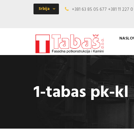
Srbija
+381 63 85 05 677 +381 11 227 
NASLO
1-tabas pk-kl