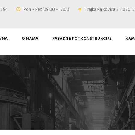
0 554
Pon - Pet 09:00 - 17:00
Trajka Rajkovića 3 11070 N
VNA
O NAMA
FASADNE POTKONSTRUKCIJE
KAM