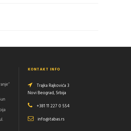
KONTAKT INFO
ranje“
Trajka Rajkovića 3
Novi Beograd, Srbija
Sun
+381 11 227 0 554
bija
info@tabas.rs
l.