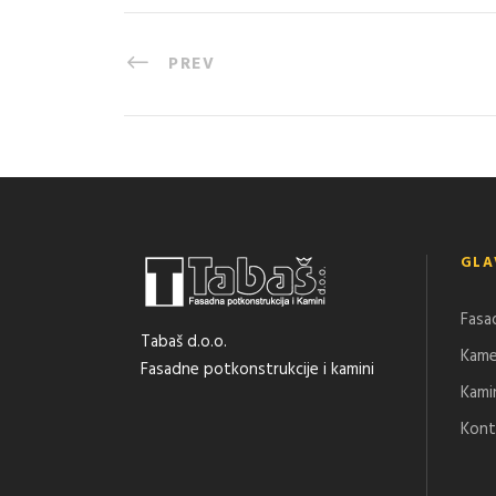
PREV
GLA
Fasa
Tabaš d.o.o.
Kam
Fasadne potkonstrukcije i kamini
Kami
Kont