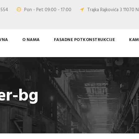
0 554
Pon - Pet 09:00 - 17:00
Trajka Rajkovića 3 11070 N
VNA
O NAMA
FASADNE POTKONSTRUKCIJE
KAM
er-bg