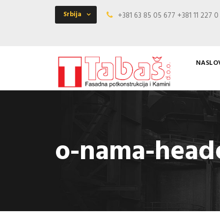
Srbija
+381 63 85 05 677 +381 11 227 
NASLO
o-nama-head