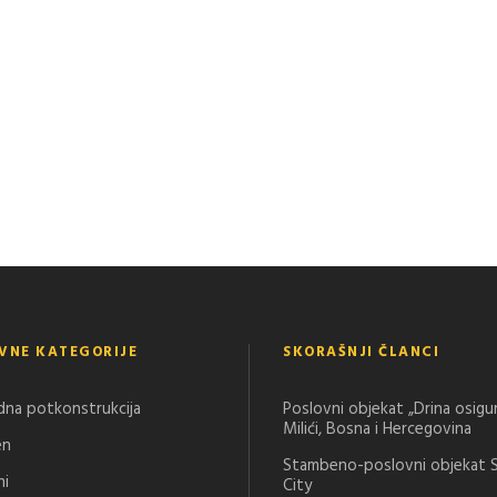
VNE KATEGORIJE
SKORAŠNJI ČLANCI
dna potkonstrukcija
Poslovni objekat „Drina osigu
Milići, Bosna i Hercegovina
en
Stambeno-poslovni objekat 
ni
City