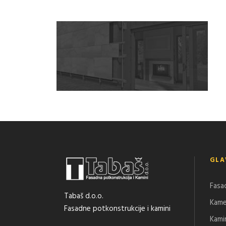
GLA
Fasa
Tabaš d.o.o.
Kam
Fasadne potkonstrukcije i kamini
Kami