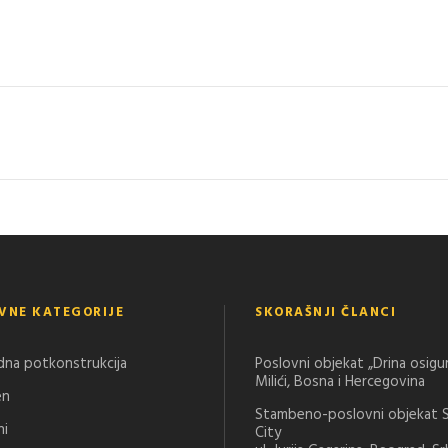
VNE KATEGORIJE
SKORAŠNJI ČLANCI
dna potkonstrukcija
Poslovni objekat „Drina osigu
Milići, Bosna i Hercegovina
en
Stambeno-poslovni objekat 
ni
City