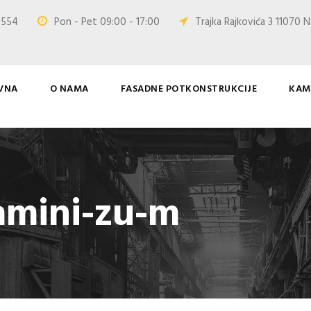
0 554
Pon - Pet 09:00 - 17:00
Trajka Rajkovića 3 11070 N
VNA
O NAMA
FASADNE POTKONSTRUKCIJE
KAM
amini-zu-m