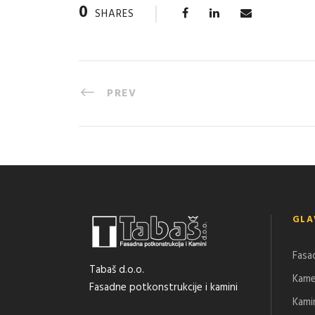
0
SHARES
PREV
GLA
Fasa
Tabaš d.o.o.
Kam
Fasadne potkonstrukcije i kamini
Kami