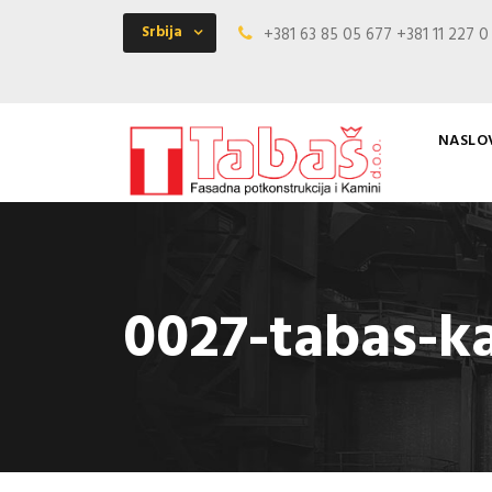
Srbija
+381 63 85 05 677 +381 11 227 
NASLO
0027-tabas-k