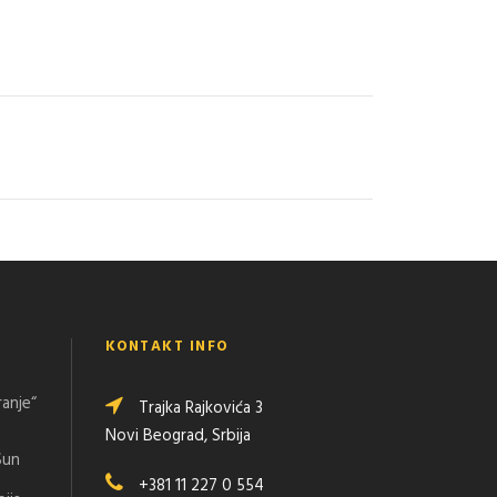
KONTAKT INFO
ranje“
Trajka Rajkovića 3
Novi Beograd, Srbija
Sun
+381 11 227 0 554