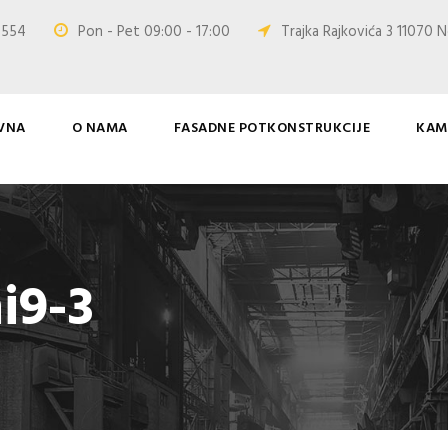
0 554
Pon - Pet 09:00 - 17:00
Trajka Rajkovića 3 11070 N
VNA
O NAMA
FASADNE POTKONSTRUKCIJE
KAM
i9-3