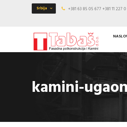
Srbija
+381 63 85 05 677 +381 11 227 
NASLO
kamini-ugaon