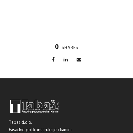
0
SHARES
Tabaš d.o.o.
Fasadne potkonstrukcije i kamini