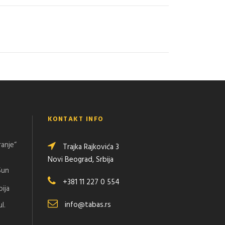
KONTAKT INFO
ranje“
Trajka Rajkovića 3
Novi Beograd, Srbija
Sun
+381 11 227 0 554
bija
info@tabas.rs
l.