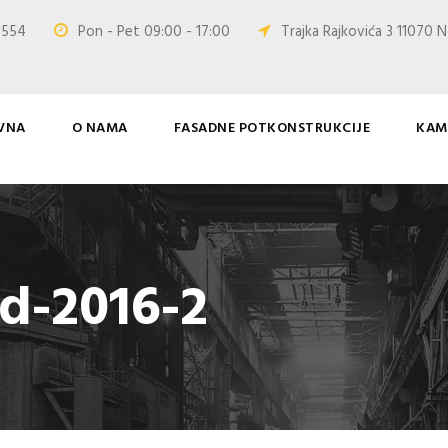
0 554
Pon - Pet 09:00 - 17:00
Trajka Rajkovića 3 11070 N
VNA
O NAMA
FASADNE POTKONSTRUKCIJE
KAM
d-2016-2