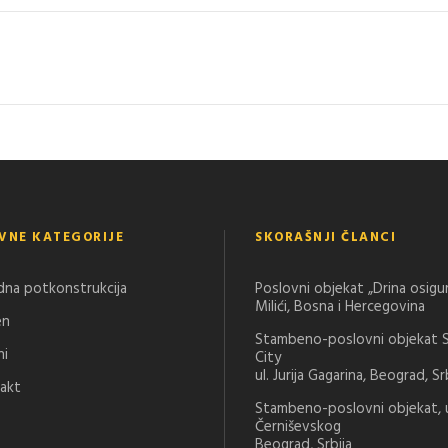
VNE KATEGORIJE
SKORAŠNJI ČLANCI
dna potkonstrukcija
Poslovni objekat „Drina osigu
Milići, Bosna i Hercegovina
en
Stambeno-poslovni objekat 
ni
City
ul. Jurija Gagarina, Beograd, Sr
akt
Stambeno-poslovni objekat, u
Černiševskog
Beograd, Srbija