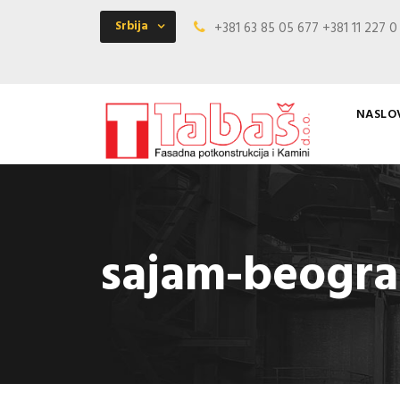
Srbija
+381 63 85 05 677 +381 11 227 
NASLO
sajam-beogra