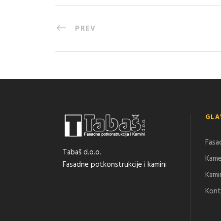
PREV
GLA
Fasa
Tabaš d.o.o.
Kam
Fasadne potkonstrukcije i kamini
Kami
Kont