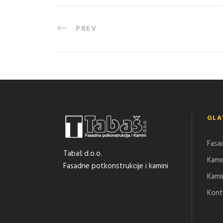
PREV
GLA
Fasa
Tabaš d.o.o.
Kam
Fasadne potkonstrukcije i kamini
Kami
Kont