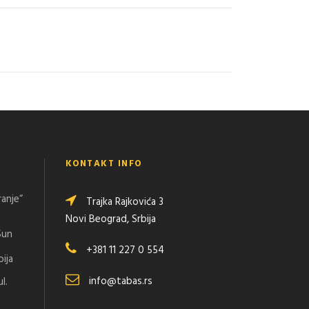
KONTAKT INFO
ranje“
Trajka Rajkovića 3
Novi Beograd, Srbija
Sun
+381 11 227 0 554
bija
info@tabas.rs
l.