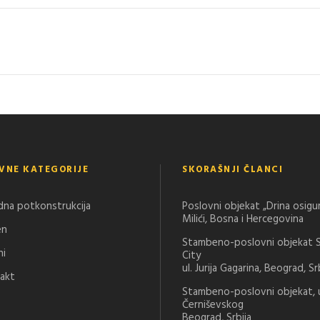
VNE KATEGORIJE
SKORAŠNJI ČLANCI
dna potkonstrukcija
Poslovni objekat „Drina osigu
Milići, Bosna i Hercegovina
en
Stambeno-poslovni objekat 
ni
City
ul. Jurija Gagarina, Beograd, Sr
akt
Stambeno-poslovni objekat, u
Černiševskog
Beograd, Srbija