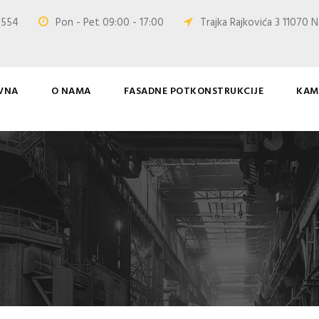
0 554
Pon - Pet 09:00 - 17:00
Trajka Rajkovića 3 11070 N
VNA
O NAMA
FASADNE POTKONSTRUKCIJE
KAM