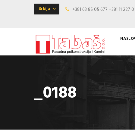
Srbija
+381 63 85 05 677 +381 11 227 
NASLO
_0188